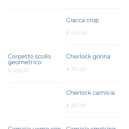
Giacca crop
€ 450,00
Corpetto scollo
Cherlock gonna
geometrico
€ 320,00
€ 500,00
Cherlock camicia
€ 255,00
Camicia uomo con
Camicia smoking