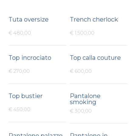
Tuta oversize
Trench cherlock
€ 480,00
€ 1.500,00
Top incrociato
Top calla couture
€ 270,00
€ 600,00
Top bustier
Pantalone
smoking
€ 450,00
€ 300,00
Pantalone palazzo
Pantalone in