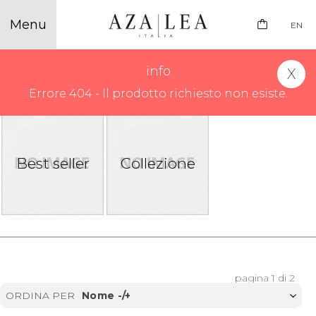
EN
info
COLLEZIONE FALL WINTER 25/26
Errore 404 - Il prodotto richiesto non esiste.
Best seller
Collezione
pagina 1 di 2
ORDINA PER
Nome -/+