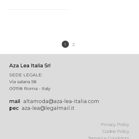
1
2
Prec
Avanti
Aza Lea Italia Srl
SEDE LEGALE:
Via salaria 58
00198 Roma - Italy
mail
altamoda@aza-lea-italia.com
pec
aza-lea@legalmail.it
Privacy Policy
Cookie Policy
Termini e Condizioni