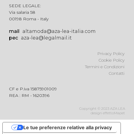
SEDE LEGALE:
Via salaria 58
00198 Roma - Italy
mail
altamoda@aza-lea-italia.com
pec
aza-lea@legalmail.it
Privacy Policy
Cookie Policy
Termini e Condizioni
Contatti
CF e P.iva 15875901009
REA : RM - 1620396
Copyright © 2023 AZA LEA
design effettoMapet
Le tue preferenze relative alla privacy