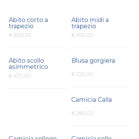
Abito corto a
Abito midi a
trapezio
trapezio
€ 800,00
€ 900,00
Abito scollo
Blusa gorgiera
asimmetrico
€ 320,00
€ 470,00
Camicia Calla
€ 280,00
Camicia college
Camicia collo