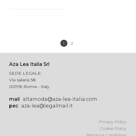
1
2
Prec
Avanti
Aza Lea Italia Srl
SEDE LEGALE:
Via salaria 58
00198 Roma - Italy
mail
altamoda@aza-lea-italia.com
pec
aza-lea@legalmail.it
Privacy Policy
Cookie Policy
Termini e Condizioni