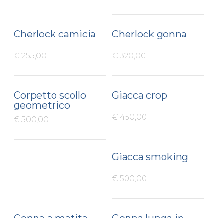
Cherlock camicia
Cherlock gonna
€ 255,00
€ 320,00
Corpetto scollo
Giacca crop
geometrico
€ 450,00
€ 500,00
Giacca smoking
€ 500,00
Gonna a matita
Gonna lunga in