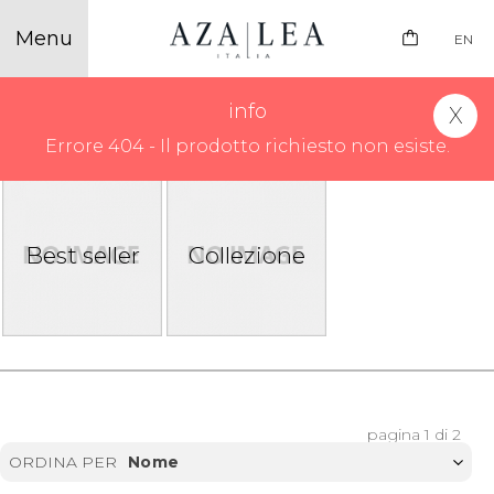
EN
info
COLLEZIONE FALL WINTER 25/26
Errore 404 - Il prodotto richiesto non esiste.
Best seller
Collezione
pagina 1 di 2
ORDINA PER
Nome